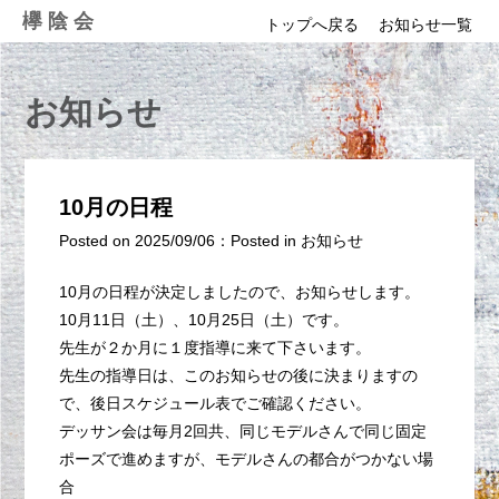
Skip
欅陰会
トップへ戻る
お知らせ一覧
to
content
お知らせ
10月の日程
Posted on
2025/09/06
：
Posted in
お知らせ
10月の日程が決定しましたので、お知らせします。
10月11日（土）、10月25日（土）です。
先生が２か月に１度指導に来て下さいます。
先生の指導日は、このお知らせの後に決まりますの
で、後日スケジュール表でご確認ください。
デッサン会は毎月2回共、同じモデルさんで同じ固定
ポーズで進めますが、モデルさんの都合がつかない場
合