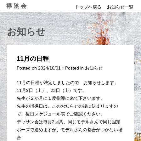
Skip
欅陰会
トップへ戻る
お知らせ一覧
to
content
お知らせ
11月の日程
Posted on
2024/10/01
：
Posted in
お知らせ
11月の日程が決定しましたので、お知らせします。
11月9日（土）、23日（土）です。
先生が２か月に１度指導に来て下さいます。
先生の指導日は、このお知らせの後に決まりますの
で、後日スケジュール表でご確認ください。
デッサン会は毎月2回共、同じモデルさんで同じ固定
ポーズで進めますが、モデルさんの都合がつかない場
合