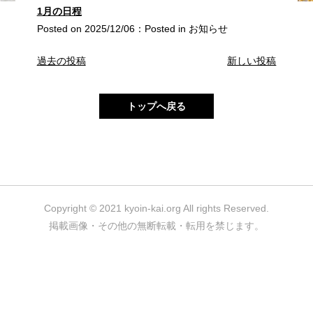
1月の日程
Posted on
2025/12/06
：
Posted in
お知らせ
投
過去の投稿
新しい投稿
稿
ナ
トップへ戻る
ビ
ゲ
ー
シ
ョ
ン
Copyright © 2021 kyoin-kai.org All rights Reserved.
掲載画像・その他の無断転載・転用を禁じます。