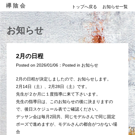
Skip
欅陰会
トップへ戻る
お知らせ一覧
to
content
お知らせ
2月の日程
Posted on
2026/01/06
：
Posted in
お知らせ
2月の日程が決定しましたので、お知らせします。
2月14日（土）、2月28日（土）です。
先生が２か月に１度指導に来て下さいます。
先生の指導日は、このお知らせの後に決まりますの
で、後日スケジュール表でご確認ください。
デッサン会は毎月2回共、同じモデルさんで同じ固定
ポーズで進めますが、モデルさんの都合がつかない場
合