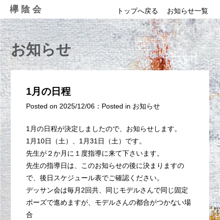
Skip
欅陰会
トップへ戻る
お知らせ一覧
to
content
お知らせ
1月の日程
Posted on
2025/12/06
：
Posted in
お知らせ
1月の日程が決定しましたので、お知らせします。
1月10日（土）、1月31日（土）です。
先生が２か月に１度指導に来て下さいます。
先生の指導日は、このお知らせの後に決まりますの
で、後日スケジュール表でご確認ください。
デッサン会は毎月2回共、同じモデルさんで同じ固定
ポーズで進めますが、モデルさんの都合がつかない場
合